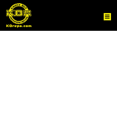
Tag:
aljamain sterling
management